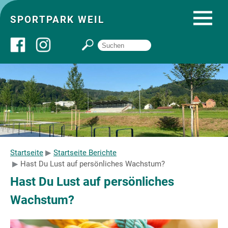
SPORTPARK WEIL
Über uns
Startseite
Angebote
Startseite
Startseite Berichte
Hast Du Lust auf persönliches Wachstum?
Sozial- und Gruppenräume
Hast Du Lust auf persönliches
Wachstum?
Sportpark