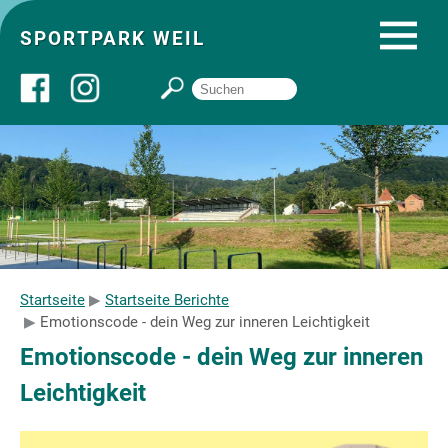
SPORTPARK WEIL
Über uns
Startseite
Angebote
Startseite
Startseite Berichte
Emotionscode - dein Weg zur inneren Leichtigkeit
Sozial- und Gruppenräume
Emotionscode - dein Weg zur inneren
Leichtigkeit
Sportpark