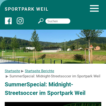
SPORTPARK WEIL
Über uns
Startseite
Angebote
Startseite
Startseite Berichte
SummerSpecial: Midnight-Streetsoccer im Sportpark Weil
Sozial- und Gruppenräume
SummerSpecial: Midnight-
Streetsoccer im Sportpark Weil
Sportpark