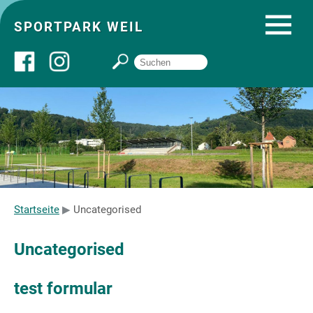
SPORTPARK WEIL
Über uns
Startseite
Angebote
Startseite
Uncategorised
Sozial- und Gruppenräume
Uncategorised
Sportpark
test formular