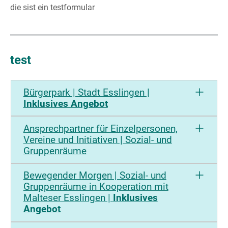
die sist ein testformular
test
Bürgerpark | Stadt Esslingen |
Inklusives Angebot
Eingebettet in den Sportpark ist der
Ansprechpartner für Einzelpersonen,
öffentliche Bürgerpark.
Vereine und Initiativen | Sozial- und
Gruppenräume
Mitten im Grünen und vor der großartigen
Unsere Ansprechperson vor Ort ist nicht
Kulisse der Domäne Weil laden die
Bewegender Morgen | Sozial- und
nur ifür die Vermietung der Sozial- und
Gruppenräume in Kooperation mit
Hängematten und Sitzsteine zum
Malteser Esslingen |
Inklusives
Gruppenräume zuständig – sie ist auch
Ausruhen und Entspannen ein.
Angebot
zentrale Kontaktstelle für Vereine,
Schaukeln, Kinderspielplatz und