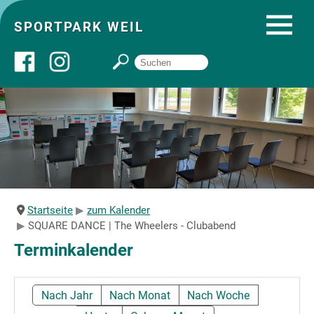
SPORTPARK WEIL
Über uns
Startseite
Angebote
Startseite
zum Kalender
SQUARE DANCE | The Wheelers - Clubabend
Sozial- und Gruppenräume
Terminkalender
Sportpark
Nach Jahr
Nach Monat
Nach Woche