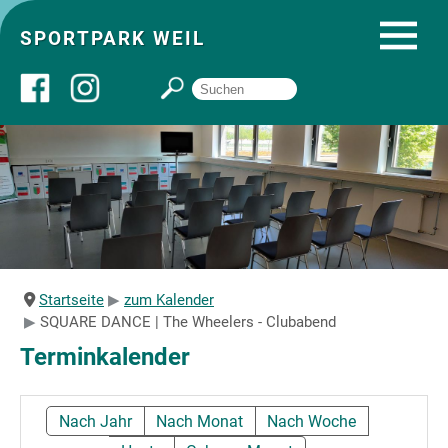
SPORTPARK WEIL
Über uns
Startseite
Angebote
Startseite
zum Kalender
SQUARE DANCE | The Wheelers - Clubabend
Sozial- und Gruppenräume
Terminkalender
Sportpark
Nach Jahr
Nach Monat
Nach Woche