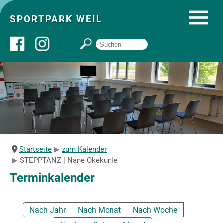
SPORTPARK WEIL
Über uns
Startseite
Angebote
Startseite
zum Kalender
STEPPTANZ | Nane Okekunle
Sozial- und Gruppenräume
Terminkalender
Sportpark
Nach Jahr
Nach Monat
Nach Woche