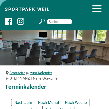
SPORTPARK WEIL
Über uns
Startseite
Angebote
Startseite
zum Kalender
STEPPTANZ | Nane Okekunle
Sozial- und Gruppenräume
Terminkalender
Sportpark
Nach Jahr
Nach Monat
Nach Woche