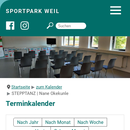
SPORTPARK WEIL
Über uns
Startseite
Angebote
Startseite
zum Kalender
STEPPTANZ | Nane Okekunle
Sozial- und Gruppenräume
Terminkalender
Sportpark
Nach Jahr
Nach Monat
Nach Woche