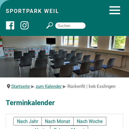
SPORTPARK WEIL
Über uns
Startseite
Angebote
Startseite
zum Kalender
Rückenfit | keb Esslingen
Sozial- und Gruppenräume
Terminkalender
Sportpark
Nach Jahr
Nach Monat
Nach Woche