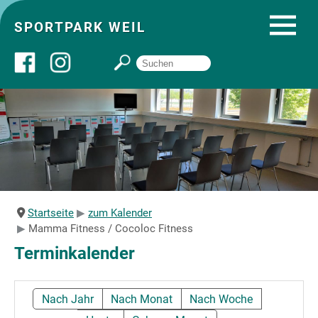
SPORTPARK WEIL
Über uns
Startseite
Angebote
Startseite
zum Kalender
Mamma Fitness / Cocoloc Fitness
Sozial- und Gruppenräume
Terminkalender
Sportpark
Nach Jahr
Nach Monat
Nach Woche