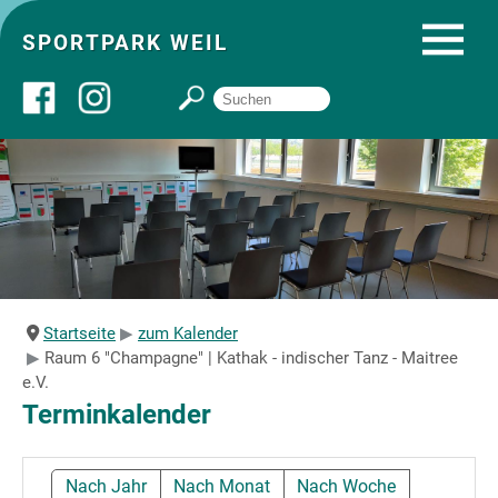
SPORTPARK WEIL
Über uns
Startseite
Angebote
Startseite
zum Kalender
Raum 6 "Champagne" | Kathak - indischer Tanz - Maitree
Sozial- und Gruppenräume
e.V.
Terminkalender
Sportpark
Nach Jahr
Nach Monat
Nach Woche