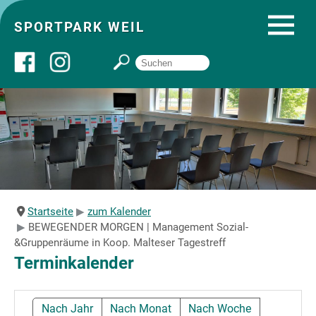
SPORTPARK WEIL
Über uns
Startseite
Angebote
Startseite
zum Kalender
BEWEGENDER MORGEN | Management Sozial-
Sozial- und Gruppenräume
&Gruppenräume in Koop. Malteser Tagestreff
Terminkalender
Sportpark
Nach Jahr
Nach Monat
Nach Woche