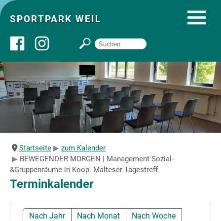
SPORTPARK WEIL
Über uns
Startseite
Angebote
Startseite
zum Kalender
BEWEGENDER MORGEN | Management Sozial-
Sozial- und Gruppenräume
&Gruppenräume in Koop. Malteser Tagestreff
Terminkalender
Sportpark
Nach Jahr
Nach Monat
Nach Woche