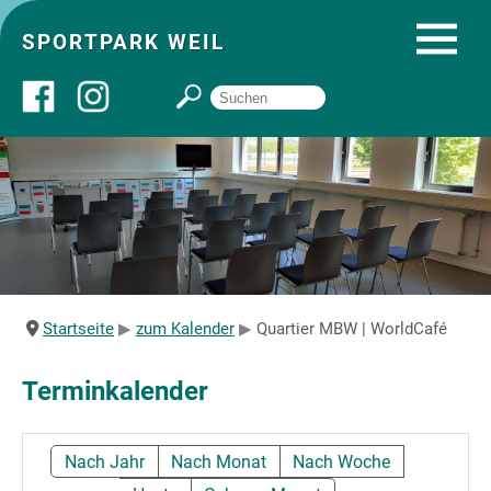
SPORTPARK WEIL
Über uns
Startseite
Angebote
Startseite
zum Kalender
Quartier MBW | WorldCafé
Sozial- und Gruppenräume
Terminkalender
Sportpark
Nach Jahr
Nach Monat
Nach Woche