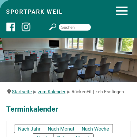
SPORTPARK WEIL
Über uns
Startseite
Angebote
Startseite
zum Kalender
RückenFit | keb Esslingen
Sozial- und Gruppenräume
Terminkalender
Sportpark
Nach Jahr
Nach Monat
Nach Woche