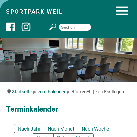
SPORTPARK WEIL
Über uns
Startseite
Angebote
Startseite
zum Kalender
RückenFit | keb Esslingen
Sozial- und Gruppenräume
Terminkalender
Sportpark
Nach Jahr
Nach Monat
Nach Woche