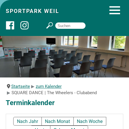
SPORTPARK WEIL
Über uns
Startseite
Angebote
Startseite
zum Kalender
SQUARE DANCE | The Wheelers - Clubabend
Sozial- und Gruppenräume
Terminkalender
Sportpark
Nach Jahr
Nach Monat
Nach Woche