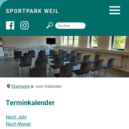
SPORTPARK WEIL
Über uns
Startseite
Angebote
Startseite
zum Kalender
Sozial- und Gruppenräume
Terminkalender
Sportpark
Nach Jahr
Nach Monat