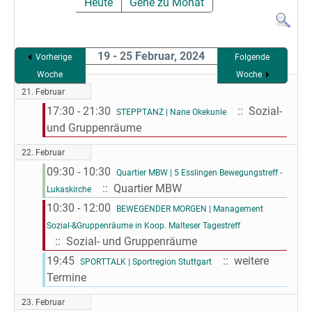
Heute
Gehe zu Monat
19 - 25 Februar, 2024
Vorherige
Folgende
Woche
Woche
21. Februar
17:30 - 21:30
:: Sozial-
STEPPTANZ | Nane Okekunle
und Gruppenräume
22. Februar
09:30 - 10:30
Quartier MBW | 5 Esslingen Bewegungstreff -
:: Quartier MBW
Lukaskirche
10:30 - 12:00
BEWEGENDER MORGEN | Management
Sozial-&Gruppenräume in Koop. Malteser Tagestreff
:: Sozial- und Gruppenräume
19:45
:: weitere
SPORTTALK | Sportregion Stuttgart
Termine
23. Februar