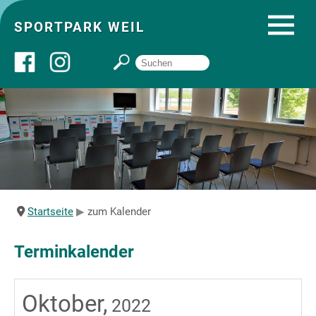
SPORTPARK WEIL
Über uns
Startseite
Angebote
Startseite
zum Kalender
Sozial- und Gruppenräume
Terminkalender
Sportpark
Oktober,
2022