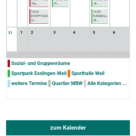
| Na ...
| Fr ...
- B- ...
18:30
16:00
STEPPTANZ
FUSSBALL
| A ...
| B- ...
1
2
3
4
5
6
31
Sozial- und Gruppenräume
Sportpark Esslingen-Weil
Sporthalle Weil
weitere Termine
Quartier MBW
Alle Kategorien ...
zum Kalender