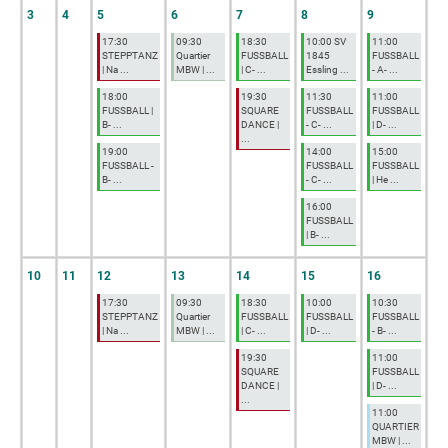
3
4
5
6
7
8
9
17:30
09:30
18:30
10:00 SV
11:00
STEPPTANZ
Quartier
FUSSBALL
1845
FUSSBALL
| Na ...
MBW | ...
| C- ...
Essling ...
- A- ...
18:00
19:30
11:30
11:00
FUSSBALL |
SQUARE
FUSSBALL
FUSSBALL
B- ...
DANCE |
- C- ...
| D- ...
...
19:00
14:00
15:00
FUSSBALL -
FUSSBALL
FUSSBALL
B- ...
- C- ...
| He ...
16:00
FUSSBALL
| B- ...
10
11
12
13
14
15
16
17:30
09:30
18:30
10:00
10:30
STEPPTANZ
Quartier
FUSSBALL
FUSSBALL
FUSSBALL
| Na ...
MBW | ...
| C- ...
| D- ...
- B- ...
19:30
11:00
SQUARE
FUSSBALL
DANCE |
| D- ...
...
11:00
QUARTIER
MBW | ...