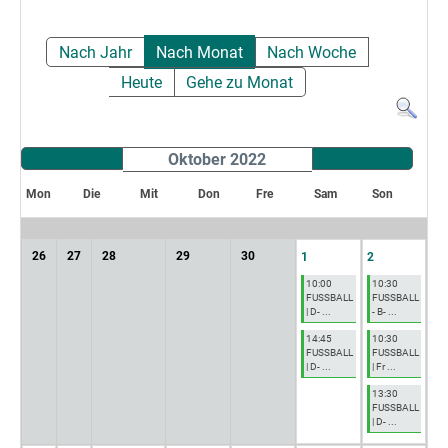
Nach Jahr
Nach Monat
Nach Woche
Heute
Gehe zu Monat
Oktober 2022
Mon
Die
Mit
Don
Fre
Sam
Son
26
27
28
29
30
1
2
10:00
10:30
FUSSBALL
FUSSBALL
| D- ...
- B- ...
14:45
10:30
FUSSBALL
FUSSBALL
| D- ...
| Fr ...
13:30
FUSSBALL
| D- ...