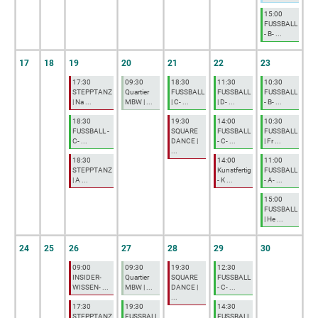
15:00
FUSSBALL
- B- ...
17
18
19
20
21
22
23
17:30
09:30
18:30
11:30
10:30
STEPPTANZ
Quartier
FUSSBALL
FUSSBALL
FUSSBALL
| Na ...
MBW | ...
| C- ...
| D- ...
- B- ...
18:30
19:30
14:00
10:30
FUSSBALL -
SQUARE
FUSSBALL
FUSSBALL
C- ...
DANCE |
- C- ...
| Fr ...
...
18:30
14:00
11:00
STEPPTANZ
Kunstfertig
FUSSBALL
| A ...
- K ...
- A- ...
15:00
FUSSBALL
| He ...
24
25
26
27
28
29
30
09:00
09:30
19:30
12:30
INSIDER-
Quartier
SQUARE
FUSSBALL
WISSEN- ...
MBW | ...
DANCE |
- C- ...
...
17:30
19:30
14:30
STEPPTANZ
FUSSBALL
FUSSBALL