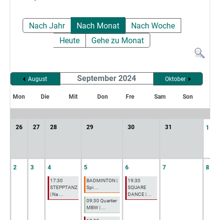
Nach Jahr
Nach Monat
Nach Woche
Heute
Gehe zu Monat
September 2024
August
Oktober
Mon
Die
Mit
Don
Fre
Sam
Son
26
27
28
29
30
31
1
2
3
4
5
6
7
8
17:30
BADMINTON |
19:30
STEPPTANZ
Spi ...
SQUARE
| Na ...
DANCE | ...
09:30 Quartier
MBW | ...