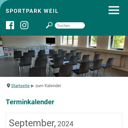
SPORTPARK WEIL
Über uns
Startseite
Angebote
Startseite
zum Kalender
Sozial- und Gruppenräume
Terminkalender
Sportpark
September,
2024