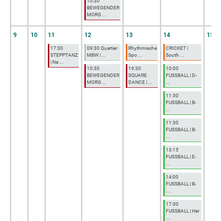
10:30
BEWEGENDER
MORG ...
9
10
11
12
13
14
15
17:30
09:30 Quartier
Rhythmische
CRICKET |
STEPPTANZ
MBW | ...
Spo ...
South ...
| Na ...
10:30
19:30
10:00
BEWEGENDER
SQUARE
FUSSBALL | D-
MORG ...
DANCE | ...
...
11:30
FUSSBALL | B-
...
11:30
FUSSBALL | B-
...
13:15
FUSSBALL | E-
...
14:00
FUSSBALL | B-
...
17:30
FUSSBALL | Her
...