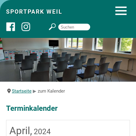
SPORTPARK WEIL
Über uns
Startseite
Angebote
Startseite
zum Kalender
Sozial- und Gruppenräume
Terminkalender
Sportpark
April,
2024