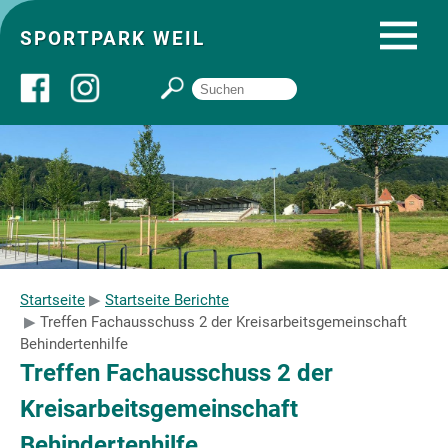
SPORTPARK WEIL
Über uns
Startseite
Angebote
Startseite
Startseite Berichte
Treffen Fachausschuss 2 der Kreisarbeitsgemeinschaft
Sozial- und Gruppenräume
Behindertenhilfe
Treffen Fachausschuss 2 der
Sportpark
Kreisarbeitsgemeinschaft
Behindertenhilfe