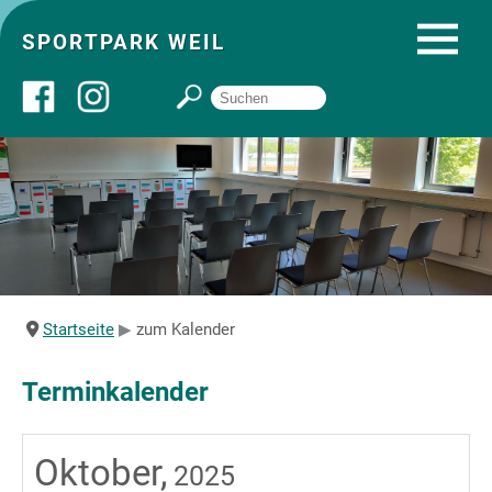
SPORTPARK WEIL
Über uns
Startseite
Angebote
Startseite
zum Kalender
Sozial- und Gruppenräume
Terminkalender
Sportpark
Oktober,
2025