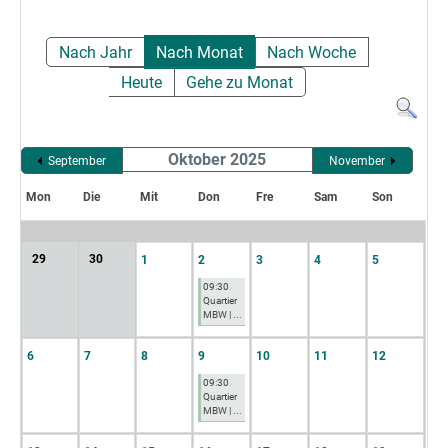
Nach Jahr
Nach Monat
Nach Woche
Heute
Gehe zu Monat
Oktober 2025
September
November
Mon
Die
Mit
Don
Fre
Sam
Son
29
30
1
2
3
4
5
09:30
Quartier
MBW | ...
6
7
8
9
10
11
12
09:30
Quartier
MBW | ...