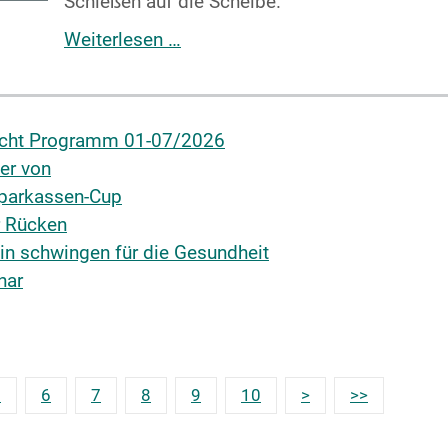
Schießen auf die Scheibe.
Weiterlesen …
tlicht Programm 01-07/2026
er von
sparkassen-Cup
er Rücken
in schwingen für die Gesundheit
nar
5
6
7
8
9
10